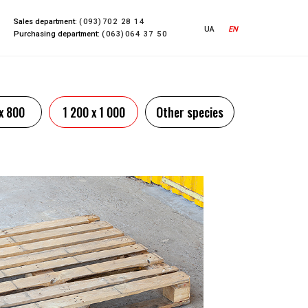
Sales department:
(093)702 28 14
UA
EN
Purchasing department:
(063)064 37 50
х 800
1 200 х 1 000
Other species