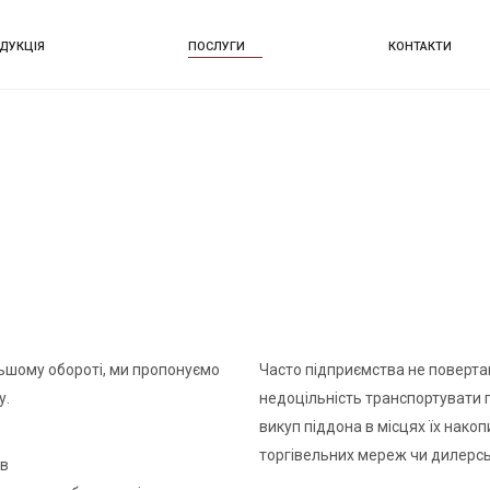
ДУКЦІЯ
ПОСЛУГИ
КОНТАКТИ
ьшому обороті, ми пропонуємо
Часто підприємства не поверта
у.
недоцільність транспортувати п
викуп піддона в місцях їх нако
торгівельних мереж чи дилерсь
ів