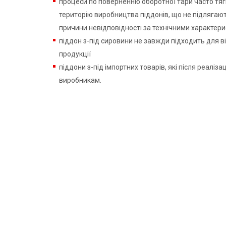
процеси по поверненню оборотної тари часто тяг
територію виробництва піддонів, що не підляга
причини невідповідності за технічними характер
піддон з-під сировини не завжди підходить для 
продукції
піддони з-під імпортних товарів, які після реаліз
виробникам.