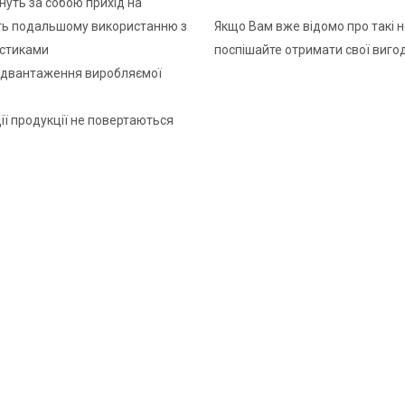
нуть за собою прихід на
ють подальшому використанню з
Якщо Вам вже відомо про такі н
истиками
поспішайте отримати свої виго
відвантаження виробляємої
ації продукції не повертаються