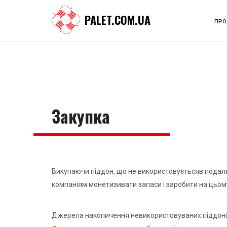
PALET.COM.UA
ПРО
Закупка
Викупаючи піддон, що не використовуєтьсяв подал
компаніям монетизивати запаси і заробити на цьом
Джерела накопичення невикористовуваних піддон