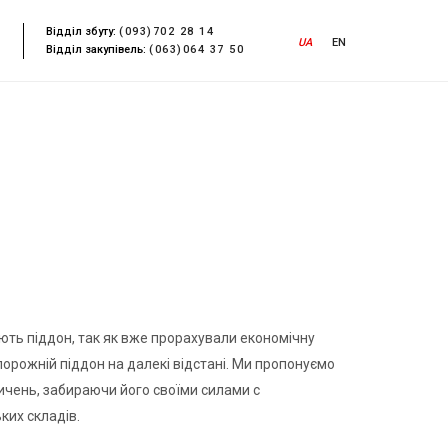
Відділ збуту:
(093)702 28 14
UA
EN
Відділ закупівель:
(063)064 37 50
ють піддон, так як вже прорахували економічну
орожній піддон на далекі відстані. Ми пропонуємо
пичень, забираючи його своїми силами с
ких складів.