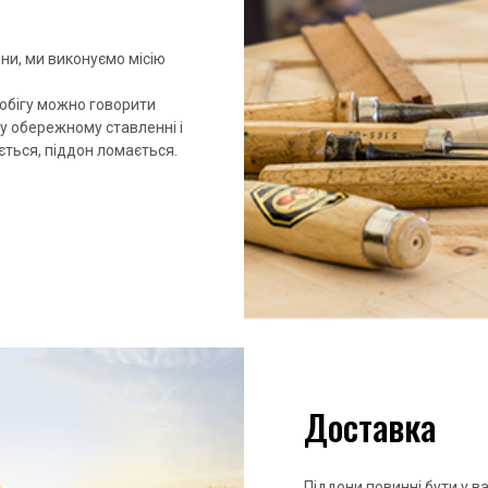
и, ми виконуємо місію
 обігу можно говорити
му обережному ставленні і
ться, піддон ломається.
Доставка
Піддони повинні бути у в