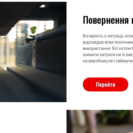
Повернення 
Всі мріють о ситуації, к
відповідає всім технічни
використання. Всі хотіли
знизити затрати на їх за
на виробництві і займат
Перейти