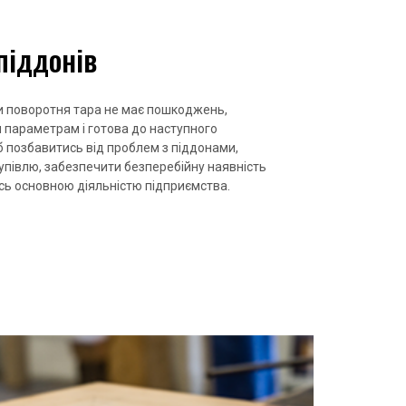
піддонів
оли поворотня тара не має пошкоджень,
м параметрам і готова до наступного
 б позбавитись від проблем з піддонами,
купівлю, забезпечити безперебійну наявність
ись основною діяльністю підприємства.