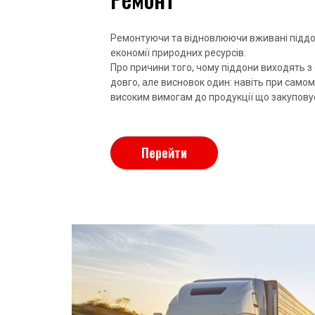
Ремонтуючи та відновлюючи вживані піддон
економії природних ресурсів.
Про причини того, чому піддони виходять з
довго, але висновок один: навіть при само
високим вимогам до продукції що закуповує
Перейти