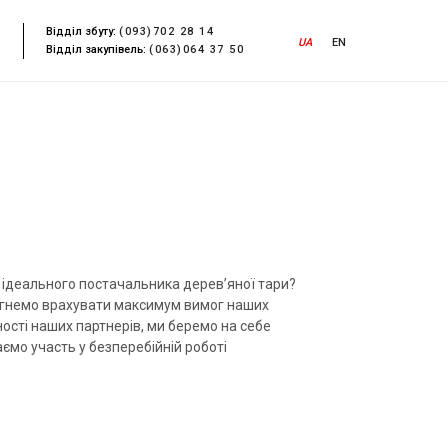
Відділ збуту:
(093)702 28 14
UA
EN
Відділ закупівель:
(063)064 37 50
о ідеального постачальника дерев’яної тари?
агнемо врахувати максимум вимог наших
ності наших партнерів, ми беремо на себе
аємо участь у безперебійній роботі